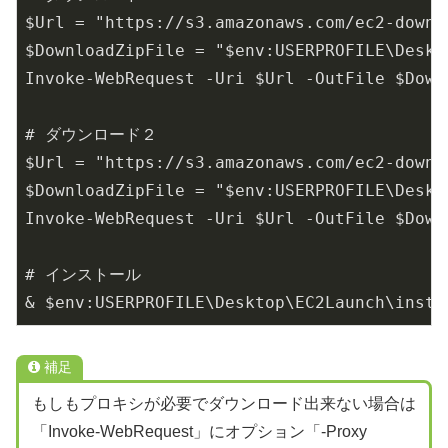
$Url = "https://s3.amazonaws.com/ec2-downl
$DownloadZipFile = "$env:USERPROFILE\Deskt
Invoke-WebRequest -Uri $Url -OutFile $Downl
# ダウンロード２

$Url = "https://s3.amazonaws.com/ec2-downl
$DownloadZipFile = "$env:USERPROFILE\Deskt
Invoke-WebRequest -Uri $Url -OutFile $Downl
# インストール

& $env:USERPROFILE\Desktop\EC2Launch\insta
補足
もしもプロキシが必要でダウンロード出来ない場合は
「Invoke-WebRequest」にオプション「-Proxy