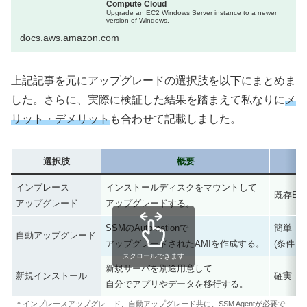
Compute Cloud
Upgrade an EC2 Windows Server instance to a newer
version of Windows.
docs.aws.amazon.com
上記記事を元にアップグレードの選択肢を以下にまとめま
した。さらに、実際に検証した結果を踏まえて私なりに
メ
リット・デメリット
も合わせて記載しました。
選択肢
概要
インプレース
インストールディスクをマウントして
既存EC
アップグレード
アップグレードする。
SSMのAutomationで
簡単
自動アップグレード
アップグレードされたAMIを作成する。
(条件を
スクロールできます
新規サーバを別途用意して
新規インストール
確実
自分でアプリやデータを移行する。
＊インプレースアップグレ―ド、自動アップグレード共に、SSM Agentが必要で