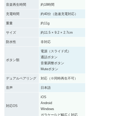
音楽再生時間
約18時間
充電時間
約40分（急速充電対応）
重量
約11g
サイズ
約11.5 × 9.2 × 2.7cm
防水性
非対応
電源（スライド式）
通話ボタン
ボタン類
音量調整ボタン
Muteボタン
デュアルペアリング
対応（※同時再生不可）
音声
日本語
iOS
Android
対応OS
Windows
ガラケーなど幅広く対応