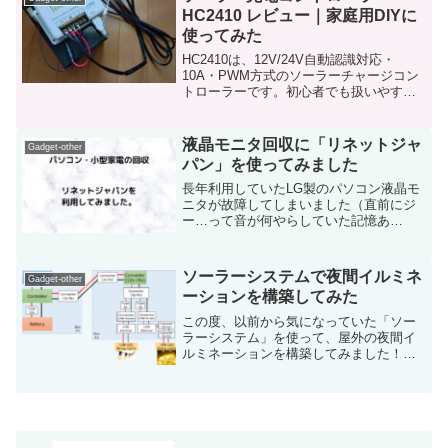
HC2410 レビュー｜家庭用DIYに
使ってみた
HC2410は、12V/24V自動認識対応・
10A・PWM方式のソーラーチャージコン
トローラーです。初心者でも扱いやすい
設計ながら、多機能で拡張性もあるモデ
ルです。今回は家庭用イルミネーション
のDIYで実際に使用したので、仕様から配
液晶モニタ回収に「リネットジャ
Gadget-other
線のコツ...
パン」を使ってみました
長年利用していたLG製のパソコン液晶モ
ニタが故障してしまいました（直前にジ
ー…って音が何やらしていた記憶あ
り）。約10年間利用し、修理も難しそう
なので、処分することにしました。ご臨
終です。どうやって処分しよう？液晶モ
ソーラーシステムで夜間イルミネ
Gadget-other
ニタやパソコンなどは自治...
ーションを構築してみた
この度、以前から気になっていた「ソー
ラーシステム」を使って、屋外の夜間イ
ルミネーションを構築してみました！コ
ンセント不要で、日中に発電 → 夜に自動
点灯。ちょっとした電気工作ですが、完
成すると満足感がかなり高いです。この
記事はこんな人におす...