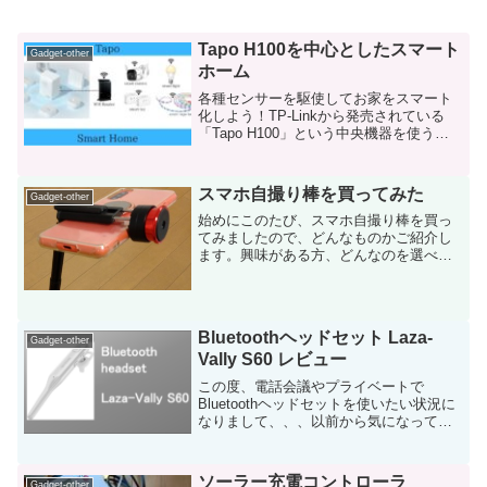
Tapo H100を中心としたスマート
Gadget-other
ホーム
各種センサーを駆使してお家をスマート
化しよう！TP-Linkから発売されている
「Tapo H100」という中央機器を使うこ
とで、自宅のセキュリティを簡単に強化
することが可能です。→ 言い換えるなら
ば「手頃に自宅警備！」でしょう。本記
スマホ自撮り棒を買ってみた
Gadget-other
事では、...
始めにこのたび、スマホ自撮り棒を買っ
てみましたので、どんなものかご紹介し
ます。興味がある方、どんなのを選べば
いいのか、わからない方などのご参考に
なれば幸いです。棒の先にスマホを取り
付けて自分や周りを撮影するのが自撮り
棒です。スマホ自撮り棒が...
Bluetoothヘッドセット Laza-
Gadget-other
Vally S60 レビュー
この度、電話会議やプライベートで
Bluetoothヘッドセットを使いたい状況に
なりまして、、、以前から気になってい
た「Laza-Vally」の「S60」をAmazonで
購入してみました。お値段はなんと3000
円を切ります。箱です。本記事では...
ソーラー充電コントローラ
Gadget-other