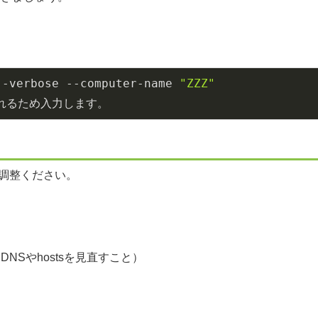
--verbose --computer-name 
"ZZZ"
かれるため入力します。
宜調整ください。
DNSやhostsを見直すこと）