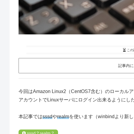
この
記事内に
今回はAmazon Linux2（CentOS7含む）のロー
アカウントでLinuxサーバにログイン出来るように
本記事では
sssd
や
realm
を使います（winbindより
sssd？realm？