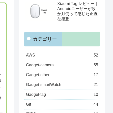
Xiaomi Tag レビュー｜
く
Androidユーザーが数
か月使って感じた正直
な感想
カテゴリー
AWS
52
Gadget-camera
55
Gadget-other
17
ク
よ
Gadget-smartWatch
21
れ
Gadget-tag
10
用
Git
44