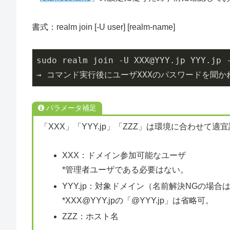
書式：realm join [-U user] [realm-name]
sudo realm join -U XXX@YYY.jp YYY.jp 
→ コマンド実行後にユーザXXXのパスワードを聞
パラメータ補足
「XXX」「YYY.jp」「ZZZ」は環境に合わせて適
XXX：ドメイン参加可能なユーザ
*管理者ユーザである必要はない。
YYY.jp：対象ドメイン（名前解決NGの場合は
*XXX@YYY.jpの「@YYY.jp」は省略可。
ZZZ：ホスト名