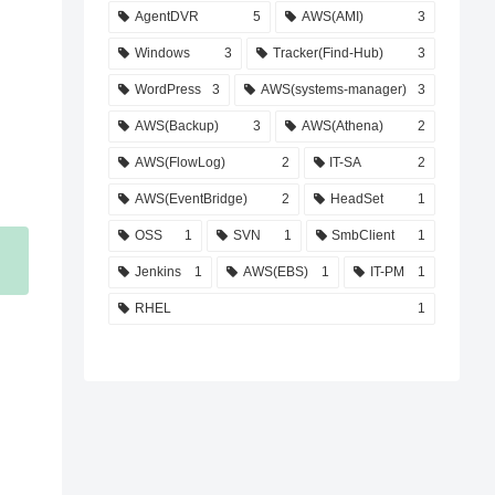
AgentDVR
5
AWS(AMI)
3
Windows
3
Tracker(Find-Hub)
3
WordPress
3
AWS(systems-manager)
3
AWS(Backup)
3
AWS(Athena)
2
AWS(FlowLog)
2
IT-SA
2
AWS(EventBridge)
2
HeadSet
1
OSS
1
SVN
1
SmbClient
1
Jenkins
1
AWS(EBS)
1
IT-PM
1
RHEL
1