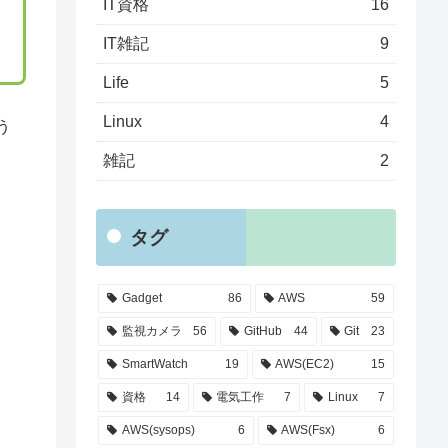
IT資格
16
IT雑記
9
Life
5
Linux
4
う
雑記
2
タグ
Gadget
86
AWS
59
監視カメラ
56
GitHub
44
Git
23
SmartWatch
19
AWS(EC2)
15
資格
14
電気工作
7
Linux
7
AWS(sysops)
6
AWS(Fsx)
6