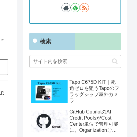
検索
.21
Tapo C675D KIT｜死
角ゼロを狙うTapoのフ
AD
ラッグシップ屋外カメ
ラ
GitHub CopilotのAI
Credit PoolsがCost
Center単位で管理可能
に。Organizationごと
の利用制限に一歩近づ