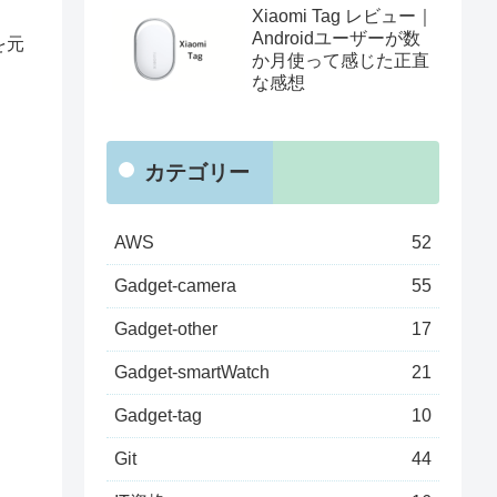
Xiaomi Tag レビュー｜
く
Androidユーザーが数
を元
か月使って感じた正直
な感想
カテゴリー
AWS
52
Gadget-camera
55
Gadget-other
17
Gadget-smartWatch
21
Gadget-tag
10
Git
44