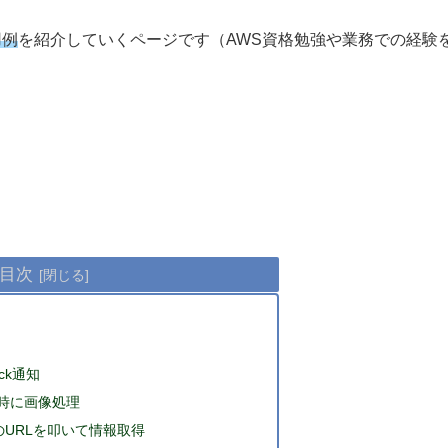
用例
を紹介していくページです（AWS資格勉強や業務での経験
目次
ck通知
時に画像処理
y用のURLを叩いて情報取得