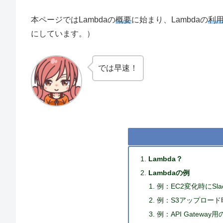
本ページではLambdaの
概要
に始まり、Lambdaの
利
にしています。）
では早速！
Lambda？
Lambdaの例
例：EC2変化時にSla
例：S3アップロード
例：API Gatewa