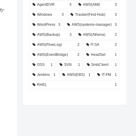
AgentDVR
5
AWS(AMI)
3
か
Windows
3
Tracker(Find-Hub)
3
WordPress
3
AWS(systems-manager)
3
AWS(Backup)
3
AWS(Athena)
2
AWS(FlowLog)
2
IT-SA
2
AWS(EventBridge)
2
HeadSet
1
OSS
1
SVN
1
SmbClient
1
Jenkins
1
AWS(EBS)
1
IT-PM
1
RHEL
1