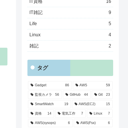
IT資格
16
IT雑記
9
Life
5
Linux
4
雑記
2
タグ
Gadget
86
AWS
59
監視カメラ
56
GitHub
44
Git
23
SmartWatch
19
AWS(EC2)
15
資格
14
電気工作
7
Linux
7
AWS(sysops)
6
AWS(Fsx)
6