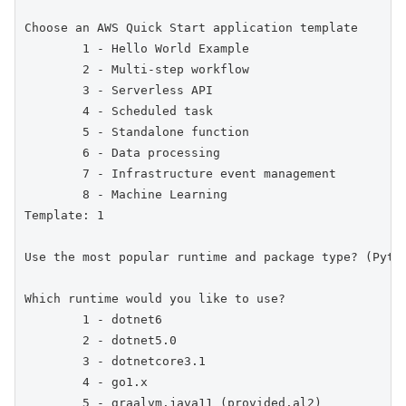
Choose an AWS Quick Start application template

        1 - Hello World Example

        2 - Multi-step workflow

        3 - Serverless API

        4 - Scheduled task

        5 - Standalone function

        6 - Data processing

        7 - Infrastructure event management

        8 - Machine Learning

Template: 1

Use the most popular runtime and package type? (Pytho
Which runtime would you like to use?

        1 - dotnet6

        2 - dotnet5.0

        3 - dotnetcore3.1

        4 - go1.x

        5 - graalvm.java11 (provided.al2)
