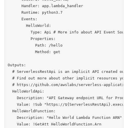
      Handler: app.lambda_handler

      Runtime: python3.7

      Events:

        HelloWorld:

          Type: Api # More info about API Event Sour
          Properties:

            Path: /hello

            Method: get

Outputs:

  # ServerlessRestApi is an implicit API created out 
  # Find out more about other implicit resources you 
  # https://github.com/awslabs/serverless-application
  HelloWorldApi:

    Description: "API Gateway endpoint URL for Prod s
    Value: !Sub "https://${ServerlessRestApi}.execute
  HelloWorldFunction:

    Description: "Hello World Lambda Function ARN"

    Value: !GetAtt HelloWorldFunction.Arn
