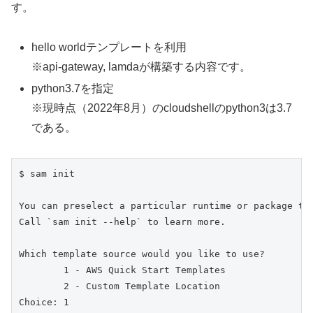
す。
hello worldテンプレートを利用
※api-gateway, lamdaが構築する内容です。
python3.7を指定
※現時点（2022年8月）のcloudshellのpython3は3.7
である。
$ sam init

You can preselect a particular runtime or package typ
Call `sam init --help` to learn more.

Which template source would you like to use?

        1 - AWS Quick Start Templates

        2 - Custom Template Location

Choice: 1
