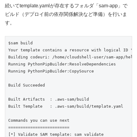
続いてtemplate.yamlが存在するフォルダ「sam-app」で
ビルド（デプロイ前の依存関係解決など準備）を行いま
す。
$sam build

Your template contains a resource with logical ID "S
Building codeuri: /home/cloudshell-user/sam-app/hell
Running PythonPipBuilder:ResolveDependencies

Running PythonPipBuilder:CopySource

Build Succeeded

Built Artifacts  : .aws-sam/build

Built Template   : .aws-sam/build/template.yaml

Commands you can use next

=========================

[*] Validate SAM template: sam validate
