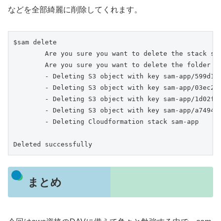
などを全部綺麗に削除してくれます。
$sam delete

        Are you sure you want to delete the stack sam
        Are you sure you want to delete the folder sa
        - Deleting S3 object with key sam-app/599d1e9
        - Deleting S3 object with key sam-app/03ec28a
        - Deleting S3 object with key sam-app/1d02fc3
        - Deleting S3 object with key sam-app/a749410
        - Deleting Cloudformation stack sam-app

Deleted successfully
まとめ