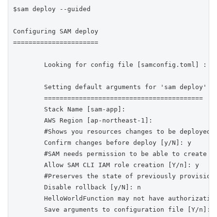
$sam deploy --guided

Configuring SAM deploy

======================

        Looking for config file [samconfig.toml] :  N
        Setting default arguments for 'sam deploy'

        =========================================

        Stack Name [sam-app]: 

        AWS Region [ap-northeast-1]: 

        #Shows you resources changes to be deployed a
        Confirm changes before deploy [y/N]: y

        #SAM needs permission to be able to create ro
        Allow SAM CLI IAM role creation [Y/n]: y

        #Preserves the state of previously provisione
        Disable rollback [y/N]: n

        HelloWorldFunction may not have authorization
        Save arguments to configuration file [Y/n]: y