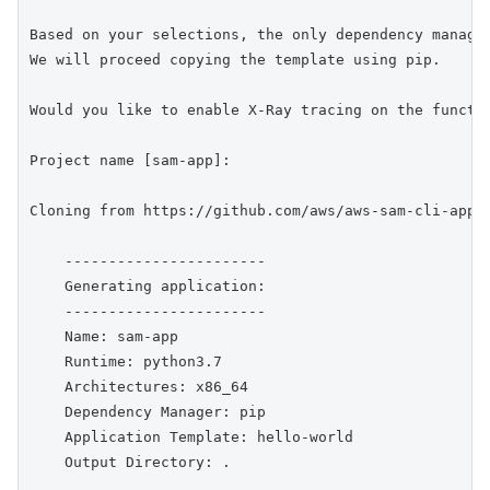
Based on your selections, the only dependency manager
We will proceed copying the template using pip.

Would you like to enable X-Ray tracing on the functio
Project name [sam-app]: 

Cloning from https://github.com/aws/aws-sam-cli-app-t
    -----------------------

    Generating application:

    -----------------------

    Name: sam-app

    Runtime: python3.7

    Architectures: x86_64

    Dependency Manager: pip

    Application Template: hello-world

    Output Directory: .
