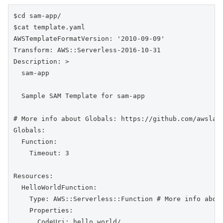
$cd sam-app/

$cat template.yaml

AWSTemplateFormatVersion: '2010-09-09'

Transform: AWS::Serverless-2016-10-31

Description: >

  sam-app

  Sample SAM Template for sam-app

# More info about Globals: https://github.com/awslabs
Globals:

  Function:

    Timeout: 3

Resources:

  HelloWorldFunction:

    Type: AWS::Serverless::Function # More info abou
    Properties:

      CodeUri: hello_world/
