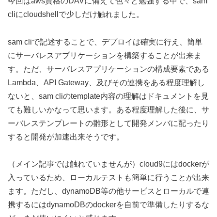
今回はaws資格のDAVに備えて色々と勉強する中で、sam
cliにcloudshellで少しだけ触れました。
sam cliで記述することで、デプロイは確実に行え、簡単
にサーバレスアプリケーションを構築することが出来ま
す。ただ、サーバレスアプリケーションの構成要素である
Lambda、API Gateway、及びその連携をある程度理解し
ないと、sam cliのtemplate内容の理解はドキュメントを見
ても難しいかなって思います。ある程度理解した後に、サ
ーバレステンプレートの雛形として開発メンバに配ったり
すると開発が加速出来そうです。
（メイン記事では触れていませんが）cloud9にはdockerが
入っているため、ローカルテストも簡単に行うことが出来
ます。ただし、dynamoDB等の他サービスとローカルで連
携するにはdynamoDBのdockerを自前で準備したりするな