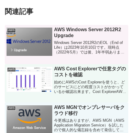
関連記事
AWS Windows Server 2012R2
AWS
Upgrade
Windows Server 2012R2のEOL（End of
Life）は2023年10月10日です。現時点
（2022年5月）では後、1年半弱あります
が、そろそろ準備をしていかなきゃいけ
ませんね。アプリケーションによっては
互換性もありま...
AWS Cost Explorerで任意タグの
AWS
コストを確認
始めにAWSのCost Explorerを使うと、ど
のサービスにどの程度コストがかかって
いるか確認出来ます。Cost ExplorerAWS
Cost Explorer の使いやすいインターフェ
イスでは、AWS のコストと使用量の経時
的変化...
AWS MGNでオンプレサーバをク
AWS
ラウド移行
今更感はありますが、AWS MGN（AWS
Application Migration Service）を試した
ので個人的な備忘録を含めて発信してい