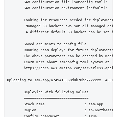
        SAM configuration file [samconfig.toml]: 

        SAM configuration environment [default]: 

        Looking for resources needed for deployment:

         Managed S3 bucket: aws-sam-cli-managed-defau
         A different default S3 bucket can be set in 
        Saved arguments to config file

        Running 'sam deploy' for future deployments w
        The above parameters can be changed by modify
        Learn more about samconfig.toml syntax at 

        https://docs.aws.amazon.com/serverless-applic
Uploading to sam-app/a749410668d0b70bdxxxxxxx  465116
        Deploying with following values

        ===============================

        Stack name                   : sam-app

        Region                       : ap-northeast-1
        Confirm changeset            : True
