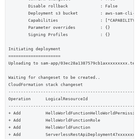
        Disable rollback             : False

        Deployment s3 bucket         : aws-sam-cli-ma
        Capabilities                 : ["CAPABILITY_I
        Parameter overrides          : {}

        Signing Profiles             : {}

Initiating deployment

=====================

Uploading to sam-app/03ec28a1387579cb1axxxxxxxxx.temp
Waiting for changeset to be created..

CloudFormation stack changeset

-----------------------------------------------------
Operation      LogicalResourceId                     
-----------------------------------------------------
+ Add          HelloWorldFunctionHelloWorldPermission
+ Add          HelloWorldFunctionRole                
+ Add          HelloWorldFunction                    
+ Add          ServerlessRestApiDeployment47xxxxxxxx 