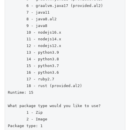
        6 - graalvm.java17 (provided.al2)

        7 - java11

        8 - java8.al2

        9 - java8

        10 - nodejs16.x

        11 - nodejs14.x

        12 - nodejs12.x

        13 - python3.9

        14 - python3.8

        15 - python3.7

        16 - python3.6

        17 - ruby2.7

        18 - rust (provided.al2)

Runtime: 15

What package type would you like to use?

        1 - Zip

        2 - Image

Package type: 1
