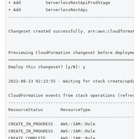
+ Add          ServerlessRestApiProdStage            
+ Add          ServerlessRestApi                     
-----------------------------------------------------
Changeset created successfully. arn:aws:cloudformati
Previewing CloudFormation changeset before deployment
=====================================================
Deploy this changeset? [y/N]: y

2022-08-23 02:23:55 - Waiting for stack create/update
CloudFormation events from stack operations (refresh 
-----------------------------------------------------
ResourceStatus       ResourceType                    
-----------------------------------------------------
CREATE_IN_PROGRESS   AWS::IAM::Role                  
CREATE_IN_PROGRESS   AWS::IAM::Role                  
CREATE_COMPLETE      AWS::IAM::Role                  