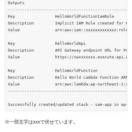
Outputs                                              
-----------------------------------------------------
Key                 HelloWorldFunctionIamRole        
Description         Implicit IAM Role created for Hel
Value               arn:aws:iam::xxxxxxxxxxxxx:role/s
Key                 HelloWorldApi                    
Description         API Gateway endpoint URL for Prod
Value               https://swxxxxxxx.execute-api.ap-
Key                 HelloWorldFunction               
Description         Hello World Lambda Function ARN  
Value               arn:aws:lambda:ap-northeast-1:xx
-----------------------------------------------------
Successfully created/updated stack - sam-app in ap-n
※一部文字はxxxで伏せています。