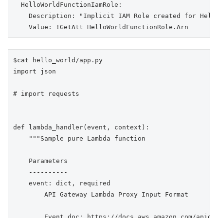
  HelloWorldFunctionIamRole:

    Description: "Implicit IAM Role created for Hello
    Value: !GetAtt HelloWorldFunctionRole.Arn
$cat hello_world/app.py 

import json

# import requests

def lambda_handler(event, context):

    """Sample pure Lambda function

    Parameters

    ----------

    event: dict, required

        API Gateway Lambda Proxy Input Format

        Event doc: https://docs.aws.amazon.com/apiga