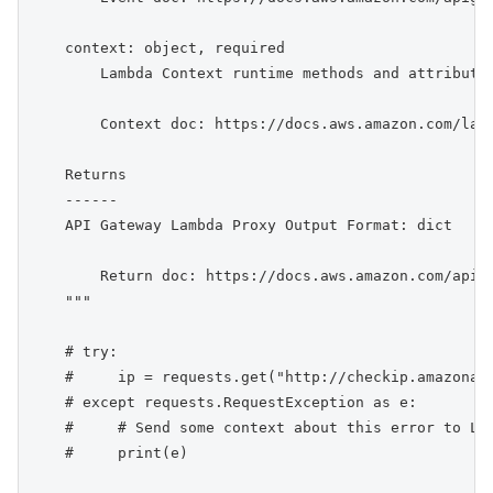
    context: object, required

        Lambda Context runtime methods and attributes
        Context doc: https://docs.aws.amazon.com/lamb
    Returns

    ------

    API Gateway Lambda Proxy Output Format: dict

        Return doc: https://docs.aws.amazon.com/apiga
    """

    # try:

    #     ip = requests.get("http://checkip.amazonaws
    # except requests.RequestException as e:

    #     # Send some context about this error to Lam
    #     print(e)
