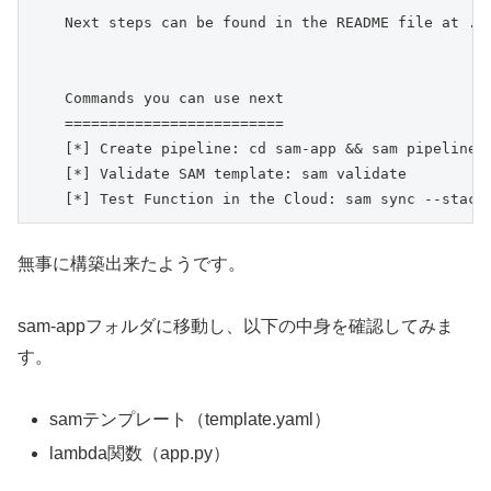
    Next steps can be found in the README file at ./s
    Commands you can use next

    =========================

    [*] Create pipeline: cd sam-app && sam pipeline i
    [*] Validate SAM template: sam validate

    [*] Test Function in the Cloud: sam sync --stack
無事に構築出来たようです。
sam-appフォルダに移動し、以下の中身を確認してみま
す。
samテンプレート（template.yaml）
lambda関数（app.py）