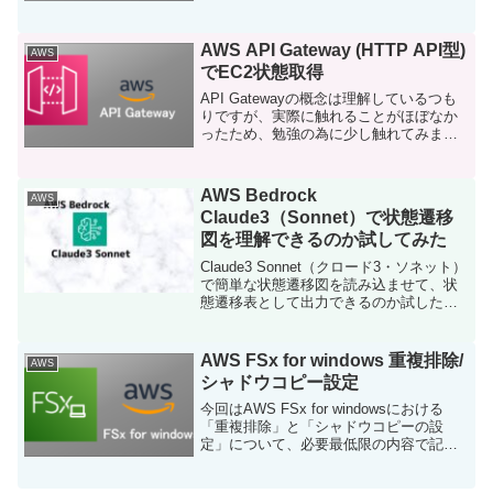
きたいと思います。※2023年8月時点の内
容で記載しております。以下、目次とな
ります。全体の...
AWS API Gateway (HTTP API型)
AWS
でEC2状態取得
API Gatewayの概念は理解しているつも
りですが、実際に触れることがほぼなか
ったため、勉強の為に少し触れてみまし
た。本記事ではAPI Gatewayの「HTTP
API型」でHello worldを実施したのち、
Lambda関数を少し...
AWS Bedrock
AWS
Claude3（Sonnet）で状態遷移
図を理解できるのか試してみた
Claude3 Sonnet（クロード3・ソネット）
で簡単な状態遷移図を読み込ませて、状
態遷移表として出力できるのか試したい
と思います。AI回答：人間が白い犬を散
歩しています。そう、そうゆうのは雰囲
気で推論してくれるんだけど・・・。ぱ
AWS FSx for windows 重複排除/
AWS
っと見...
シャドウコピー設定
今回はAWS FSx for windowsにおける
「重複排除」と「シャドウコピーの設
定」について、必要最低限の内容で記載
します。その前に用語説明です。重複排
除とは？ファイルシステムのデータ重複