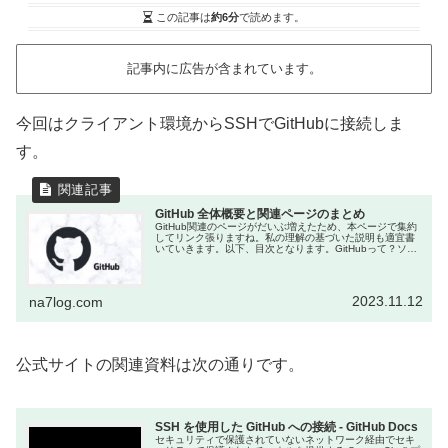
この記事は
約6分
で読めます。
記事内に広告が含まれています。
今回はクライアント環境からSSHでGitHubに接続しま
す。
GitHub 全体概要と関連ページのまとめ
GitHub関連のページがだいぶ増えたため、本ページで集約
してリンク張りますね。私の理解の基づいた説明も適宜書
いていきます。以下、目次となります。GitHubって？ソー
スコード管理ツールとして優れた「Git」に対して、各種機
能（アクセス制御...
2023.11.12
na7log.com
公式サイトの関連資料は次の通りです。
SSH を使用した GitHub への接続 - GitHub Docs
セキュリティで保護されていないネットワーク経由でセキ