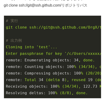
git clone ssh://git@ssh.github.com/リポジトリパス
# 実行
git
clone
ssh://git@ssh.github.com/OrgX/te
# 出力例
Cloning
into
'test'
...
Enter
passphrase
for
key
'/c/Users/xxxxx/.
remote: Enumerating objects:
34
,
done.
remote: Counting objects:
100
%
(34/34),
do
remote: Compressing objects:
100
%
(20/20),
remote:
Total
34
(delta
8
),
reused
19
(del
Receiving objects:
100
%
(34/34),
122.73
Ki
Resolving deltas:
100
%
(8/8),
done.