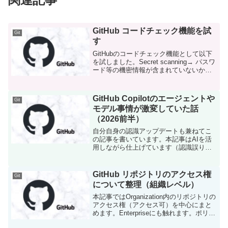
GitHub コードチェック機能を試
Git
す
GitHubのコードチェック機能として以下
を試しました。Secret scanning→ パスワ
ード等の機密情報が含まれていないかチ
ェックCode scanning→ 脆弱性に問題が
あるコードをチェック（≒静的コード解
析）以下、目次となりま...
GitHub Copilotのエージェントや
Git
モデル事情が激変していた話
（2026前半）
自分自身の認識アップデートも兼ねてこ
の記事を書いています。本記事はAIを活
用しながら仕上げています（認識誤りは
適宜修正しますm(__)m）2025初期ぐらい
までは、Copilotは便利な補助ツール本気
のCLI開発や巨大コード解析はClaud...
GitHub リポジトリのアクセス権
Git
について整理（組織レベル）
本記事ではOrganization内のリポジトリの
アクセス権（アクセス可）を中心にまと
めます。Enterpriseにも触れます。ポリシ
ーにも触れます。Enterprise,