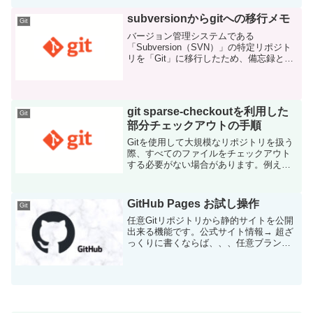
Organization, Repository自分のリポジト
リに...
subversionからgitへの移行メモ
Git
バージョン管理システムである
「Subversion（SVN）」の特定リポジト
リを「Git」に移行したため、備忘録とし
て残します。この時はsvnの履歴も移行す
るために「git svn」コマンドを利用しま
した。git svngit-svn - ...
git sparse-checkoutを利用した
Git
部分チェックアウトの手順
Gitを使用して大規模なリポジトリを扱う
際、すべてのファイルをチェックアウト
する必要がない場合があります。例え
ば、リポジトリが膨大なファイル数を持
つプロジェクトの場合、特定のディレク
トリやファイルだけを取り扱いたいこと
GitHub Pages お試し操作
Git
もあるでしょう。そのよ...
任意Gitリポジトリから静的サイトを公開
出来る機能です。公式サイト情報→ 超ざ
っくりに書くならば、、、任意ブランチ
における特定フォルダの「index.html」を
GitHubさんが認識してWEBサーバとして
公開してくれる。もちろん有効設定は...