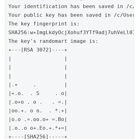
Your identification has been saved in /c/U
Your public key has been saved in /c/Users
The key fingerprint is:

SHA256:w+ImgLkdyOcjXohuf3YTf9adj7uhVeLl079
The key's randomart image is:

+---[RSA 3072]----+

|                 |

|                 |

|                 |

|.+     .         |

|+.o.  . S     . o|

|.o+o . o .   . =.|

|oo.+. o o.  . *.+|

|o.o .=.oo.o+ =.Bo|

|.o..o o+.Eo.+.*+=|

+----[SHA256]-----+