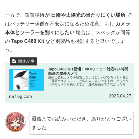
一方で、設置場所が
日陰や太陽光の当たりにくい場所
で
はバッテリー稼働が不安定になるため注意。もし
カメラ
本体とソーラーを別々にしたい
場合は、スペックが同等
の
Tapo C460 Kit
など別製品も検討すると良いでしょ
う。
Tapo C460 KIT登場！4K×ソーラー対応×24時間
録画の屋外カメラ
屋外に監視カメラを設置したいけど、いざやろうとすると
「電源どうする…？」と悩む人、多いですよね。バッテリ
ー式のカメラもありますが、連続録画ができなかったり、
充電の手間が面倒だったり…。そんな悩みを一気に解決し
てくれそうな新製品が、TP-Li...
2025.04.27
na7log.com
最後までお読みいただき、ありがとうござい
ました！