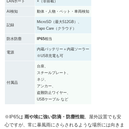
LANポート
×（非搭載）
AI検知
動体・人物・ペット・車両検知
MicroSD（最大512GB）、
記録
Tapo Care（クラウド）
防水防塵
IP65
相当
内蔵バッテリー＋内蔵ソーラー
電源
※USB充電も可
台座、
スチールプレート、
ネジ、
付属品
アンカー、
盗難防止ワイヤー、
USBケーブル など
※IP65は
雨や埃に強い防滴・防塵性能
。屋外設置でも安
心ですが、常に暴風雨にさらされるような場所には向きま