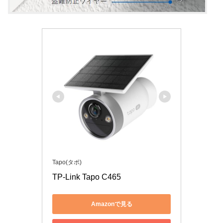
Tapo(タポ)
TP-Link Tapo C465
Amazonで見る