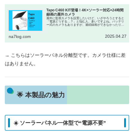
Tapo C460 KIT登場！4K×ソーラー対応×24時間
録画の屋外カメラ
屋外に監視カメラを設置したいけど、いざやろうとすると
「電源どうする…？」と悩む人、多いですよね。バッテリ
ー式のカメラもありますが、連続録画ができなかったり、
充電の手間が面倒だったり…。そんな悩みを一気に解決し
てくれそうな新製品が、TP-Li...
2025.04.27
na7log.com
→ こちらはソーラーパネル分離型です。カメラ仕様に差
はありません。
🌟 本製品の魅力
☀️ ソーラーパネル一体型で“電源不要”