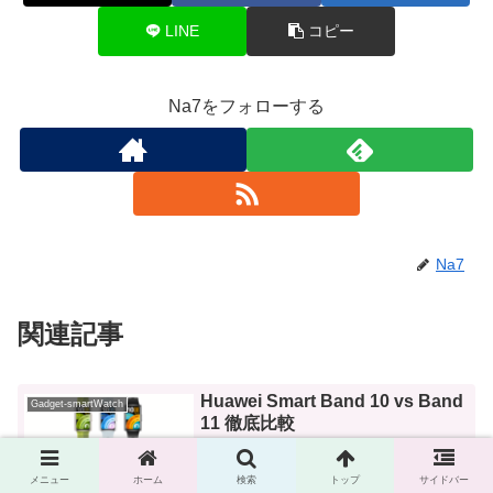
LINE
コピー
Na7をフォローする
Na7
関連記事
Huawei Smart Band 10 vs Band
Gadget-smartWatch
11 徹底比較
2026年3月発売予定の最新スマートバンド
「Band 11」シリーズ。前モデルの
メニュー
ホーム
検索
トップ
サイドバー
「Band 10」からどこが進化しているのか