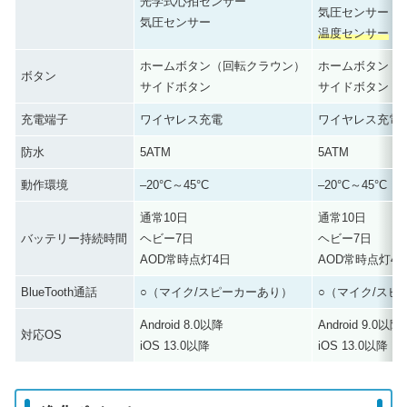
光学式心拍センサー
気圧センサー
気圧センサー
温度センサー
ホームボタン（回転クラウン）
ホームボタン（
ボタン
サイドボタン
サイドボタン
充電端子
ワイヤレス充電
ワイヤレス充電
防水
5ATM
5ATM
動作環境
–20°C～45°C
–20°C～45°C
通常10日
通常10日
バッテリー持続時間
ヘビー7日
ヘビー7日
AOD常時点灯4日
AOD常時点灯4
BlueTooth通話
○（マイク/スピーカーあり）
○（マイク/スピ
Android 8.0以降
Android 9.0以降
対応OS
iOS 13.0以降
iOS 13.0以降