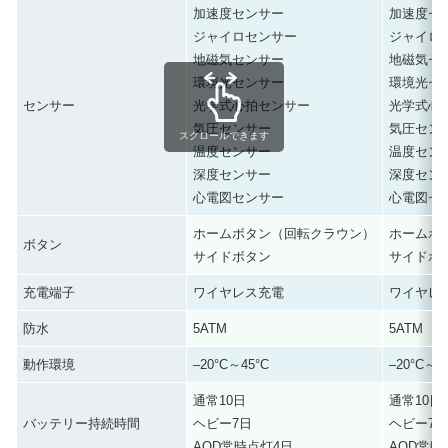
加速度センサー
加速度セ
ジャイロセンサー
ジャイロ
地磁気センサー
地磁気セ
環境光センサー
環境光セ
センサー
光学式心拍センサー
光学式心
気圧センサー
気圧セン
スクロールできます
温度センサー
温度セン
深度センサー
深度セン
心電図センサー
心電図セ
ホームボタン（回転クラウン）
ホームボ
ボタン
サイドボタン
サイドボ
充電端子
ワイヤレス充電
ワイヤレ
防水
5ATM
5ATM
動作環境
–20°C～45°C
–20°C～4
通常10日
通常10日
バッテリー持続時間
ヘビー7日
ヘビー7
AOD常時点灯4日
AOD常時