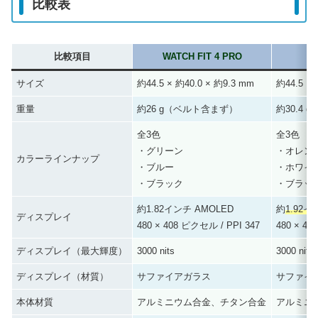
比較表
比較項目
WATCH FIT 4 PRO
W
サイズ
約44.5 × 約40.0 × 約9.3 mm
約44.5 × 
重量
約26 g（ベルト含まず）
約30.4
全3色
全3色
・グリーン
・オレン
カラーラインナップ
・ブルー
・ホワイ
・ブラック
・ブラッ
約1.82インチ AMOLED
約
1.92
ディスプレイ
480 × 408 ピクセル / PPI 347
480 × 40
ディスプレイ（最大輝度）
3000 nits
3000 nits
ディスプレイ（材質）
サファイアガラス
サファイ
本体材質
アルミニウム合金、チタン合金
アルミニ