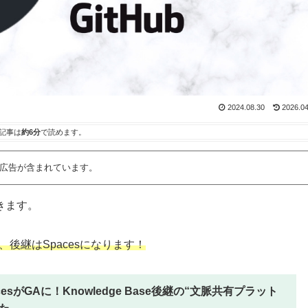
2024.08.30
2026.04
記事は
約6分
で読めます。
広告が含まれています。
いきます。
なり、後継はSpacesになります！
 SpacesがGAに！Knowledge Base後継の“文脈共有プラット