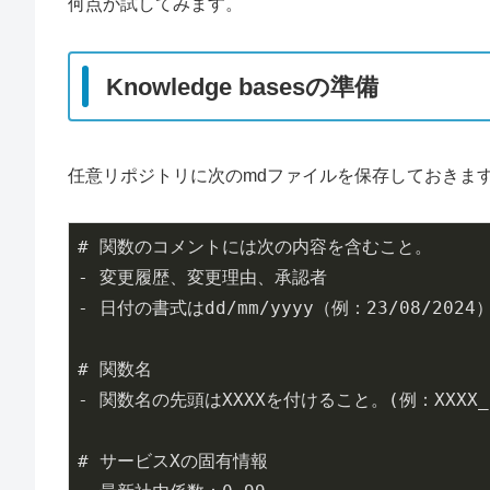
何点か試してみます。
Knowledge basesの準備
任意リポジトリに次のmdファイルを保存しておきま
# 関数のコメントには次の内容を含むこと。

- 変更履歴、変更理由、承認者

- 日付の書式はdd/mm/yyyy（例：23/08/202
# 関数名

- 関数名の先頭はXXXXを付けること。(例：XXXX_fu
# サービスXの固有情報
