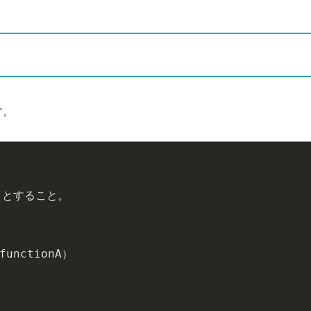
す。
4）とすること。

nctionA）
