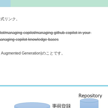
関する公式リンク。
ilot/managing-copilot/managing-github-copilot-in-your-
/managing-copilot-knowledge-bases
ugmented Generation)のことです。