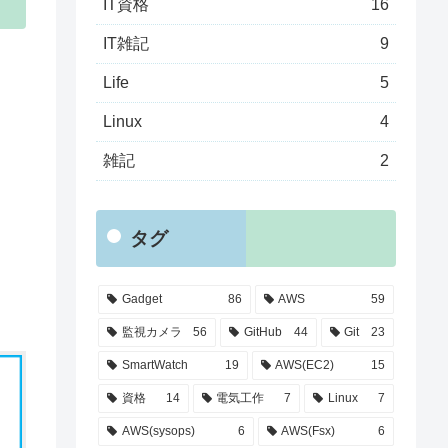
IT資格
16
IT雑記
9
Life
5
Linux
4
雑記
2
タグ
Gadget
86
AWS
59
監視カメラ
56
GitHub
44
Git
23
SmartWatch
19
AWS(EC2)
15
資格
14
電気工作
7
Linux
7
AWS(sysops)
6
AWS(Fsx)
6