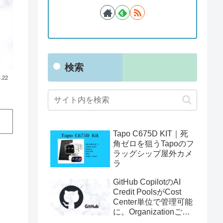
検索
.22
Tapo C675D KIT｜死
角ゼロを狙うTapoのフ
ラッグシップ屋外カメ
ラ
GitHub CopilotのAI
Credit PoolsがCost
Center単位で管理可能
に。Organizationごと
の利用制限に一歩近づ