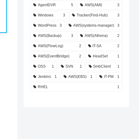
AgentDVR
5
AWS(AMI)
3
Windows
3
Tracker(Find-Hub)
3
WordPress
3
AWS(systems-manager)
3
AWS(Backup)
3
AWS(Athena)
2
AWS(FlowLog)
2
IT-SA
2
AWS(EventBridge)
2
HeadSet
1
OSS
1
SVN
1
SmbClient
1
Jenkins
1
AWS(EBS)
1
IT-PM
1
RHEL
1