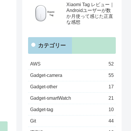
Xiaomi Tag レビュー｜
く
Androidユーザーが数
か月使って感じた正直
な感想
カテゴリー
AWS
52
Gadget-camera
55
Gadget-other
17
Gadget-smartWatch
21
Gadget-tag
10
Git
44